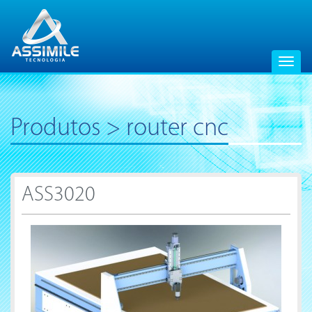
Logo
Toggl
navig
Produtos > router cnc
ASS3020